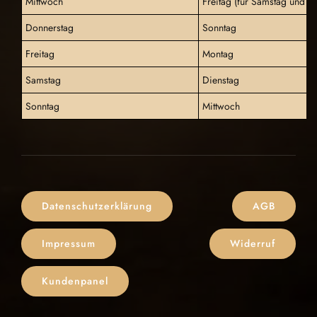
Mittwoch
Freitag (für Samstag und S
Donnerstag
Sonntag
Freitag
Montag
Samstag
Dienstag
Sonntag
Mittwoch
Datenschutzerklärung
AGB
Impressum
Widerruf
Kundenpanel