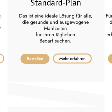
Standard-Plan
,
Das ist eine ideale Lösung für alle,
Fü
die gesunde und ausgewogene
d
e
Mahlzeiten
für ihren täglichen
er
Bedarf suchen.
Mehr erfahren
Bestellen
Moin, Moin !